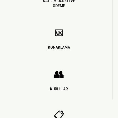
KATILIM ÜCRETİ VE
ÖDEME
📅
KONAKLAMA
👥
KURULLAR
📋