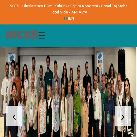
INCES - Uluslararası Bilim, Kültür ve Eğitim Kongresi / Royal Taj Mahal
Hotel Side / ANTALYA
TR
|
EN
☰
‹
›